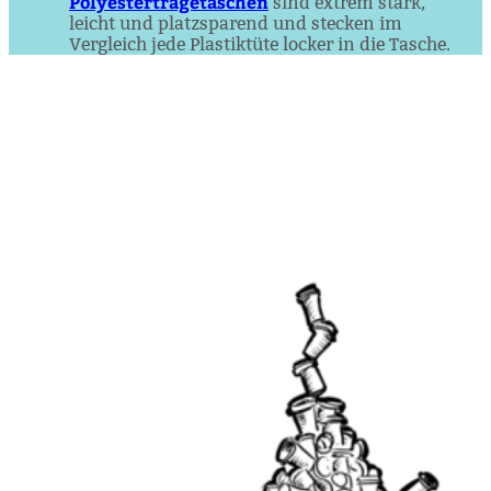
Polyestertragetaschen
sind extrem stark,
leicht und platzsparend und stecken im
Vergleich jede Plastiktüte locker in die Tasche.