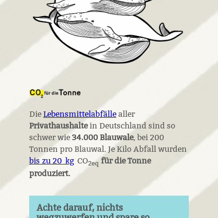
Die
Lebensmittelabfälle
aller ­
Privathaushalte
in Deutschland sind so
schwer wie
34.000 Blauwale
, bei 200
Tonnen pro Blauwal. Je Kilo Abfall wurden
bis zu 20 kg
CO
für die Tonne
2eq
produziert.
Achte darauf, nichts
wegzuwerfen und spare so