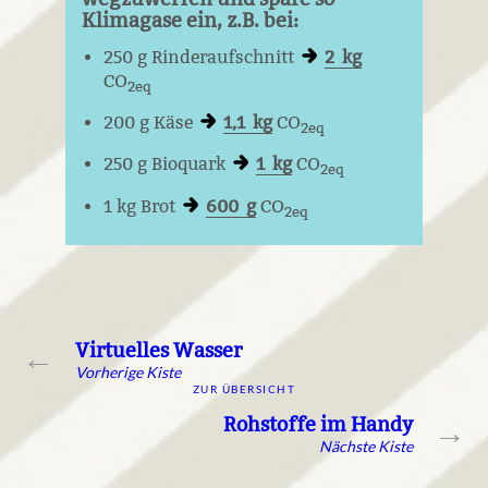
Klimagase ein, z.B. bei:
250 g Rinderaufschnitt
2 kg
CO
2eq
200 g Käse
1,1 kg
CO
2eq
250 g Bioquark
1 kg
CO
2eq
1 kg Brot
600 g
CO
2eq
Virtuelles Wasser
←
Vorherige Kiste
ZUR ÜBERSICHT
Rohstoffe im Handy
→
Nächste Kiste